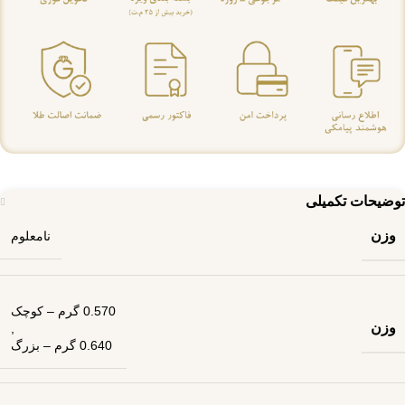
توضیحات تکمیلی
وزن
نامعلوم
0.570 گرم – کوچک
وزن
,
0.640 گرم – بزرگ