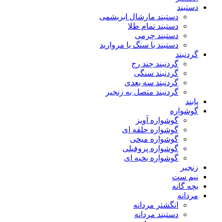
دستبند
دستبند مارشال ابریشمی
دستبند تمام طلا
دستبند چرمی
دستبند با سنگ یا مروارید
گردنبند
گردنبند چند رج
گردنبند سنگی
گردنبند سه بعدی
گردنبند متصل به زنجیر
پابند
گوشواره
گوشواره آویز
گوشواره حلقه ای
گوشواره میخی
گوشواره پروفیلی
گوشواره بخیه ای
زنجیر
نیم ست
بچه گانه
مردانه
انگشتر مردانه
دستبند مردانه