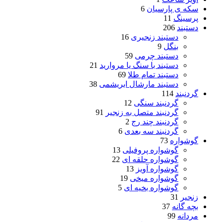
سکه ی پارسیان
6
پرسینگ
11
دستبند
206
دستبند زنجیری
16
بنگل
9
دستبند چرمی
59
دستبند با سنگ یا مروارید
21
دستبند تمام طلا
69
دستبند مارشال ابریشمی
38
گردنبند
114
گردنبند سنگی
12
گردنبند متصل به زنجیر
91
گردنبند چند رج
2
گردنبند سه بعدی
6
گوشواره
73
گوشواره پروفیلی
13
گوشواره حلقه ای
22
گوشواره آویز
13
گوشواره میخی
19
گوشواره بخیه ای
5
زنجیر
31
بچه گانه
37
مردانه
99