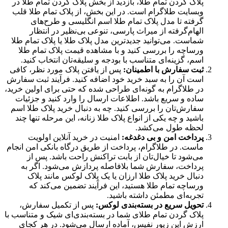
پلاک گردن تمام طلا، بازدید از بخش پلاک گردن تمام طلا در
وبسایت طلاگرام است. در این بخش، از پلاک تمام طلا قلب
گرفته تا مدل پلاک تمام طلا اسم انگلیسی و طرح‌های
الهام‌گرفته از میراث پارسی، تنوعی بی‌نظیر در انتظار
شماست. می‌توانید جدیدترین مدل پلاک طلا یا پلاک تمام طلا
ورساچه را بررسی کنید و با مشاهده قیمت پلاک تمام طلا
اسم، گزینه‌ای متناسب با بودجه و سلیقه‌تان انتخاب کنید.
ثبت سفارش با اطمینان:
پس از یافتن پلاک مورد نظر، کافی
است آن را به سبد خرید خود اضافه کنید. فرآیند ثبت سفارش
در طلاگرام به ‌گونه‌ای طراحی شده که حتی برای اولین خرید،
ساده و سریع باشد. اطلاعات ارسال را وارد کنید و جزئیات
سفارش‌تان را بررسی کنید. چه به دنبال خرید پلاک طلا اسم
باشید و چه یکی از انواع پلاک طلا زنانه، این مرحله تنها چند
لحظه طول می‌کشد.
پرداخت امن و بی‌ دغدغه:
امنیت در خرید آنلاین اولویت
ماست. در طلاگرام، پرداخت از طریق درگاه بانکی امن انجام
می‌شود تا خیال‌تان از بابت تراکنش راحت باشد. پس از
پرداخت، سفارش شما بلافاصله پردازش می‌شود. اگر به
دنبال خرید پلاک طلا ارزان یا یک پلاک لوکس مانند پلاک
ورساچه تمام طلا هستید، این فرآیند تضمین می‌کند که
تجربه‌ای مطمئن داشته باشید.
تحویل سریع در بسته‌بندی لوکس:
پس از تکمیل سفارش،
پلاک گردن تمام طلای شما در بسته‌بندی‌ای شیک و متناسب با
ارزش این زیور نفیس، آماده ارسال می‌شود. در هر کجای