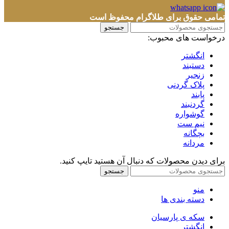
تمامی حقوق برای طلاگرام محفوظ است
جستجو
درخواست های محبوب:
انگشتر
دستبند
زنجیر
پلاک گردنی
پابند
گردنبند
گوشواره
نیم ست
بچگانه
مردانه
برای دیدن محصولات که دنبال آن هستید تایپ کنید.
جستجو
منو
دسته بندی ها
سکه ی پارسیان
انگشتر