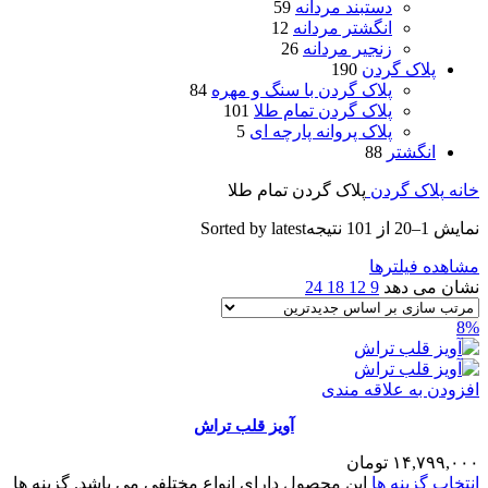
دستبند مردانه
59
انگشتر مردانه
12
زنجیر مردانه
26
پلاک گردن
190
پلاک گردن با سنگ و مهره
84
پلاک گردن تمام طلا
101
پلاک پروانه پارچه ای
5
انگشتر
88
خانه
پلاک گردن
پلاک گردن تمام طلا
نمایش 1–20 از 101 نتیجه
Sorted by latest
مشاهده فیلترها
نشان می دهد
9
12
18
24
8%
افزودن به علاقه مندی
آویز قلب تراش
۱۴,۷۹۹,۰۰۰
تومان
انتخاب گزینه ها
این محصول دارای انواع مختلفی می باشد. گزینه ها