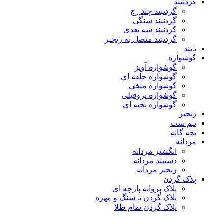
گردنبند
گردنبند چند رج
گردنبند سنگی
گردنبند سه بعدی
گردنبند متصل به زنجیر
پابند
گوشواره
گوشواره آویز
گوشواره حلقه ای
گوشواره میخی
گوشواره پروفیلی
گوشواره بخیه ای
زنجیر
نیم ست
بچه گانه
مردانه
انگشتر مردانه
دستبند مردانه
زنجیر مردانه
پلاک گردن
پلاک پروانه پارچه ای
پلاک گردن با سنگ و مهره
پلاک گردن تمام طلا