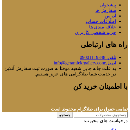
پیشخوان
سفارش ها
آدرس
اطلاعات حساب
علاقه مندی ها
حریم شخصی کاربران
راه های ارتباطی
تلفن: 09001119848
ایمیل:info@geramfekrgallery.com
به علت جابه جایی شعبه موقتا به صورت ثبت سفارش آنلاین
در خدمت شما طلاگرامی های عزیز هستیم.
با اطمینان خرید کن
تمامی حقوق برای طلاگرام محفوظ است
جستجو
درخواست های محبوب: