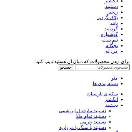
انگشتر
دستبند
زنجیر
پلاک گردنی
پابند
گردنبند
گوشواره
نیم ست
بچگانه
مردانه
برای دیدن محصولات که دنبال آن هستید تایپ کنید.
جستجو
منو
دسته بندی ها
سکه ی پارسیان
انگشتر
دستبند
دستبند مارشال ابریشمی
دستبند تمام طلا
دستبند چرمی
دستبند با سنگ یا مروارید