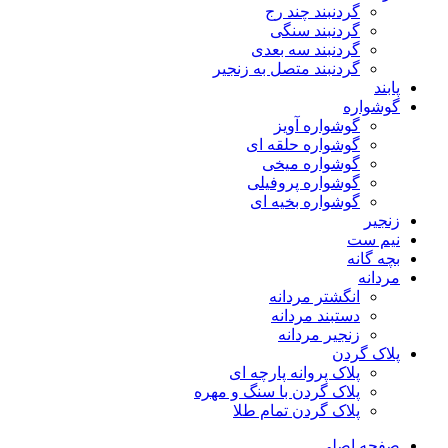
گردنبند چند رج
گردنبند سنگی
گردنبند سه بعدی
گردنبند متصل به زنجیر
پابند
گوشواره
گوشواره آویز
گوشواره حلقه ای
گوشواره میخی
گوشواره پروفیلی
گوشواره بخیه ای
زنجیر
نیم ست
بچه گانه
مردانه
انگشتر مردانه
دستبند مردانه
زنجیر مردانه
پلاک گردن
پلاک پروانه پارچه ای
پلاک گردن با سنگ و مهره
پلاک گردن تمام طلا
صفحه اصلی