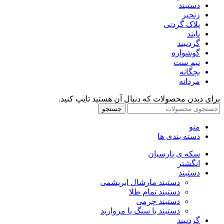
دستبند
زنجیر
پلاک گردنی
پابند
گردنبند
گوشواره
نیم ست
بچگانه
مردانه
برای دیدن محصولات که دنبال آن هستید تایپ کنید.
جستجو
منو
دسته بندی ها
سکه ی پارسیان
انگشتر
دستبند
دستبند مارشال ابریشمی
دستبند تمام طلا
دستبند چرمی
دستبند با سنگ یا مروارید
گردنبند