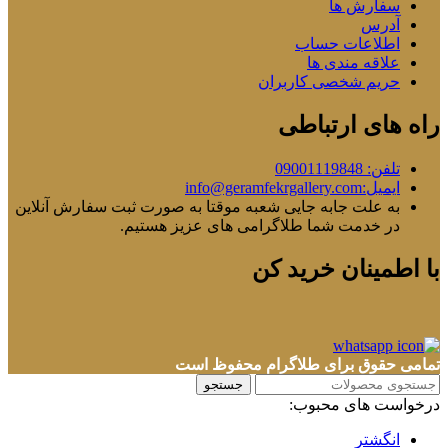
سفارش ها
آدرس
اطلاعات حساب
علاقه مندی ها
حریم شخصی کاربران
راه های ارتباطی
تلفن: 09001119848
ایمیل:info@geramfekrgallery.com
به علت جابه جایی شعبه موقتا به صورت ثبت سفارش آنلاین
در خدمت شما طلاگرامی های عزیز هستیم.
با اطمینان خرید کن
تمامی حقوق برای طلاگرام محفوظ است
جستجو
درخواست های محبوب:
انگشتر