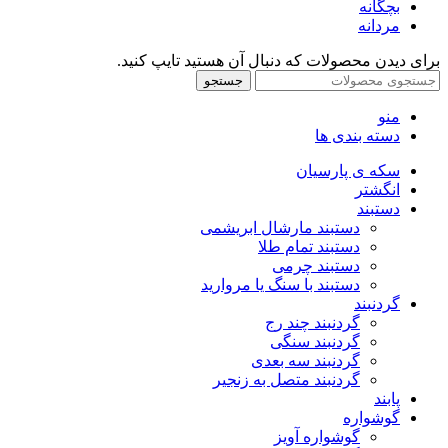
بچگانه
مردانه
برای دیدن محصولات که دنبال آن هستید تایپ کنید.
جستجو
منو
دسته بندی ها
سکه ی پارسیان
انگشتر
دستبند
دستبند مارشال ابریشمی
دستبند تمام طلا
دستبند چرمی
دستبند با سنگ یا مروارید
گردنبند
گردنبند چند رج
گردنبند سنگی
گردنبند سه بعدی
گردنبند متصل به زنجیر
پابند
گوشواره
گوشواره آویز