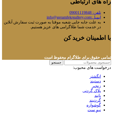
راه های ارتباطی
تلفن: 09001119848
ایمیل:info@geramfekrgallery.com
به علت جابه جایی شعبه موقتا به صورت ثبت سفارش آنلاین
در خدمت شما طلاگرامی های عزیز هستیم.
با اطمینان خرید کن
تمامی حقوق برای طلاگرام محفوظ است
جستجو
درخواست های محبوب:
انگشتر
دستبند
زنجیر
پلاک گردنی
پابند
گردنبند
گوشواره
نیم ست