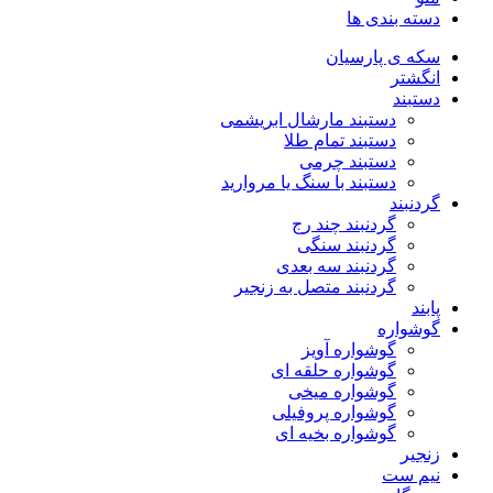
دسته بندی ها
سکه ی پارسیان
انگشتر
دستبند
دستبند مارشال ابریشمی
دستبند تمام طلا
دستبند چرمی
دستبند با سنگ یا مروارید
گردنبند
گردنبند چند رج
گردنبند سنگی
گردنبند سه بعدی
گردنبند متصل به زنجیر
پابند
گوشواره
گوشواره آویز
گوشواره حلقه ای
گوشواره میخی
گوشواره پروفیلی
گوشواره بخیه ای
زنجیر
نیم ست