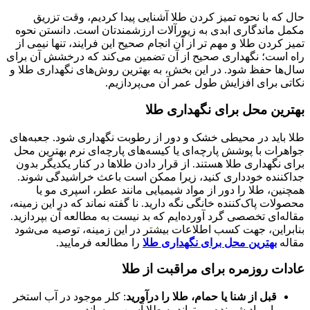
حال که با نحوه تمیز کردن طلا آشنایی پیدا کردیم، وقت تزریق
مکمل ماندگاری ابدی به زیورآلات ارزشمندتان است. دانستن نحوه
تمیز کردن طلا و مهم تر از آن انجام صحیح این فرایند، تنها نیمی از
راه است؛ نگهداری صحیح از آن تضمین می‌کند که درخشش آن برای
سال‌ها حفظ شود. در این بخش، به بهترین روش‌های نگهداری طلا و
نکاتی برای افزایش طول عمر آن می‌پردازیم.
بهترین محل برای نگهداری طلا
طلا باید در محیطی خشک و دور از رطوبت نگهداری شود. جعبه‌های
جواهرات با پوشش پارچه‌ای یا کیسه‌های پارچه‌ای نرم بهترین محل
برای نگهداری طلا هستند. از قرار دادن طلاها در کنار یکدیگر بدون
جداکننده خودداری کنید، زیرا ممکن است باعث خراشیدگی شوند.
همچنین، طلا را دور از مواد شیمیایی مانند عطر، اسپری مو یا
محصولات پاک‌کننده خانگی نگه دارید. نا گفته نماند که در این زمینه،
مقاله‌ای تخصصی گرد آورده‌ایم که بد نیست به مطالعه آن بپردازید.
بنابراین، جهت کسب اطلاعات بیشتر در این زمینه، توصیه می‌شود
مقاله
بهترین محل برای نگهداری طلا
را مطالعه فرمایید.
عادات روزمره برای مراقبت از طلا
قبل از شنا یا حمام، طلا را درآورید
: کلر موجود در آب استخر
یا مواد شوینده می‌تواند به طلا آسیب برساند.