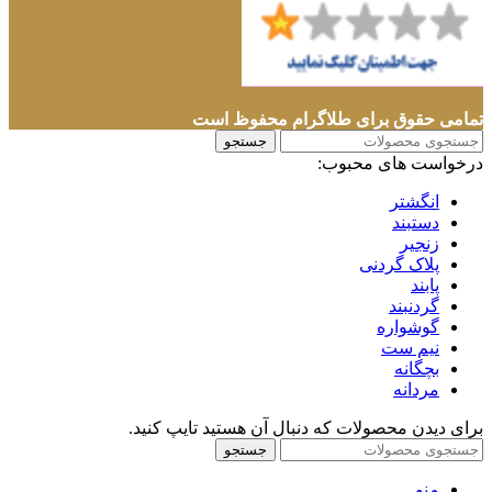
تمامی حقوق برای طلاگرام محفوظ است
جستجو
درخواست های محبوب:
انگشتر
دستبند
زنجیر
پلاک گردنی
پابند
گردنبند
گوشواره
نیم ست
بچگانه
مردانه
برای دیدن محصولات که دنبال آن هستید تایپ کنید.
جستجو
منو