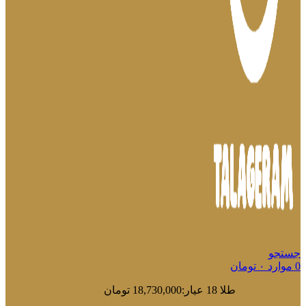
جستجو
0
موارد
۰
تومان
طلا 18 عیار:
18,730,000 تومان