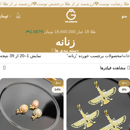
ا رضایت توست
ارزشمند تر از طلا درخشش توست
ارزشمند تر از طلا اعتم
0
منو
۰
تومان
طلا 18 عیار:
18,840,000 تومان
1.687%
زنانه
دسته بندی ها
خانه
محصولات برچسب خورده “زنانه”
نمایش 1–20 از 39 نتیجه
مشاهده فیلترها
-5%
-5%
14%
8%